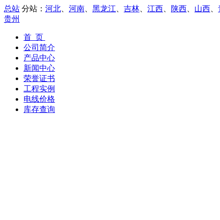
总站
分站：
河北
、
河南
、
黑龙江
、
吉林
、
江西
、
陕西
、
山西
、
贵州
首 页
公司简介
产品中心
新闻中心
荣誉证书
工程实例
电线价格
库存查询