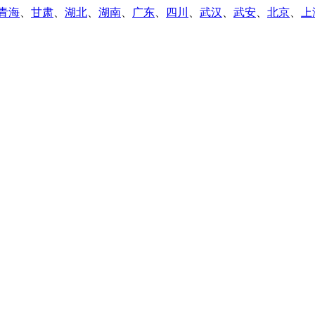
青海
、
甘肃
、
湖北
、
湖南
、
广东
、
四川
、
武汉
、
武安
、
北京
、
上