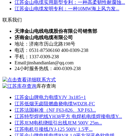
江苏金山电缆实用新型专利：一种高柔韧性耐腐蚀...
江苏金山电缆发明专利：一种10MW海上风力发...
联系我们
天津金山电线电缆股份有限公司销售部
济南金山电线电缆有限公司
地址：济南市历山北路198号
电话：0531-87506160 400-0309-238
手机：1337-0309-238
Email:jinshandianlan@qq.com
24小时服务热线：400-0309-238
库存查询
江苏金山牌电力电缆YJV 3x185+1
江苏低烟无卤阻燃曲挠电缆WDZR-FC
江苏法国标准（NF F63-826、XP F63...
江苏特型焊把线YH38平方 电焊机电缆焊接电缆Y...
江苏JEM电机绕组引出线JEM 500V 25m...
江苏电机引接线JYJ-125 500V 1.5平...
江苏金山牌电线电缆BVR 1.0平方深蓝色软电线...