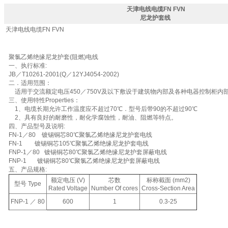
天津电线电缆FN FVN
尼龙护套线
天津电线电缆FN FVN
聚氯乙烯绝缘尼龙护套(阻燃)电线
一、执行标准:
JB／T10261-2001(Q／12YJ4054-2002)
二．适用范围：
适用于交流额定电压450／750V及以下敷设于建筑物内部及各种电器控制柜内
三、使用特性Properties：
1、电缆长期允许工作温度应不超过70℃．型号后带90的不超过90℃
2、具有良好的耐磨性，耐化学腐蚀性，耐油、阻燃等特点。
四、产品型号及说明:
FN-1／80 镀锡铜芯80℃聚氯乙烯绝缘尼龙护套电线
FN-1 镀锡铜芯105℃聚氯乙烯绝缘尼龙护套电线
FNP-1／80 镀锡铜芯80℃聚氯乙烯绝缘尼龙护套屏蔽电线
FNP-1 镀锡铜芯80℃聚氯乙烯绝缘尼龙护套屏蔽电线
五、产品规格:
额定电压 (V)
芯数
标称截面 (mm2)
型号 Type
Rated Voltage
Number Of cores
Cross-Section Area
FNP-1 ／ 80
600
1
0.3-25