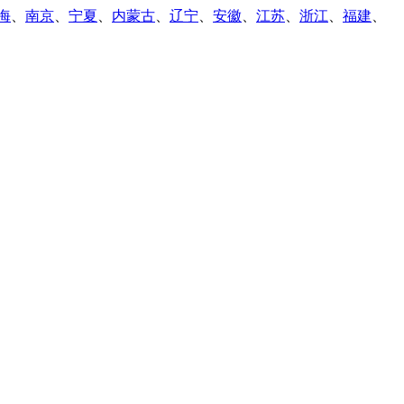
海
、
南京
、
宁夏
、
内蒙古
、
辽宁
、
安徽
、
江苏
、
浙江
、
福建
、