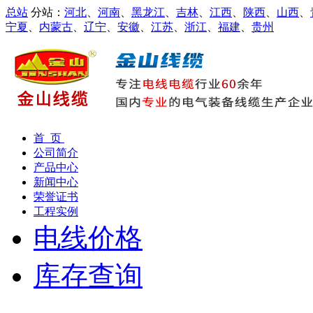
总站
分站：
河北
、
河南
、
黑龙江
、
吉林
、
江西
、
陕西
、
山西
、
宁夏
、
内蒙古
、
辽宁
、
安徽
、
江苏
、
浙江
、
福建
、
贵州
首 页
公司简介
产品中心
新闻中心
荣誉证书
工程实例
电线价格
库存查询