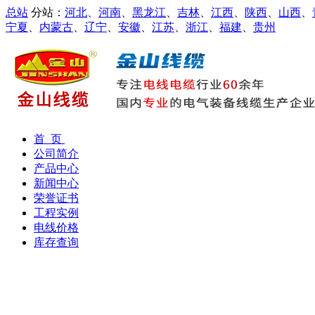
总站
分站：
河北
、
河南
、
黑龙江
、
吉林
、
江西
、
陕西
、
山西
、
宁夏
、
内蒙古
、
辽宁
、
安徽
、
江苏
、
浙江
、
福建
、
贵州
首 页
公司简介
产品中心
新闻中心
荣誉证书
工程实例
电线价格
库存查询