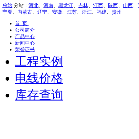
总站
分站：
河北
、
河南
、
黑龙江
、
吉林
、
江西
、
陕西
、
山西
、
宁夏
、
内蒙古
、
辽宁
、
安徽
、
江苏
、
浙江
、
福建
、
贵州
首 页
公司简介
产品中心
新闻中心
荣誉证书
工程实例
电线价格
库存查询