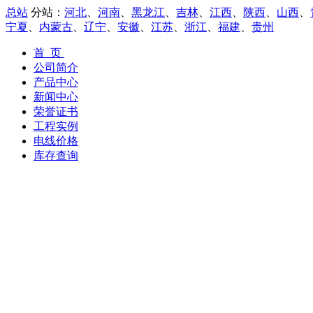
总站
分站：
河北
、
河南
、
黑龙江
、
吉林
、
江西
、
陕西
、
山西
、
宁夏
、
内蒙古
、
辽宁
、
安徽
、
江苏
、
浙江
、
福建
、
贵州
首 页
公司简介
产品中心
新闻中心
荣誉证书
工程实例
电线价格
库存查询