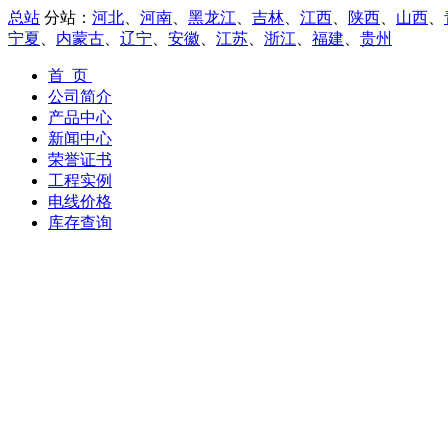
总站
分站：
河北
、
河南
、
黑龙江
、
吉林
、
江西
、
陕西
、
山西
、
宁夏
、
内蒙古
、
辽宁
、
安徽
、
江苏
、
浙江
、
福建
、
贵州
首 页
公司简介
产品中心
新闻中心
荣誉证书
工程实例
电线价格
库存查询